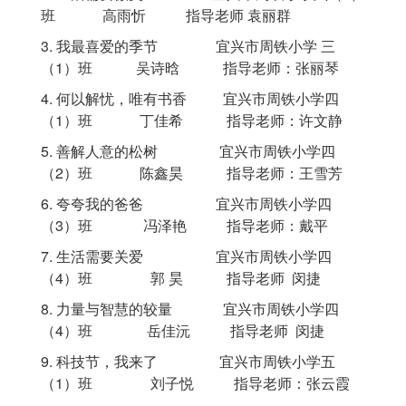
班 高雨忻 指导老师 袁丽群
3.
我最喜爱的季节
宜兴市
周铁小学 三
（
1
）班
吴诗晗 指导老师：张丽琴
4.
何以解忧，唯有书香 宜兴市周铁小学
四
（
1
）班
丁佳希
指导老师：许文静
5.
善解人意的松树
宜兴市
周铁小学四
（2）
班
陈鑫昊
指导老师：王雪芳
6.
夸夸我的爸爸 宜兴市周铁小学四
（
3
）班
冯泽艳
指导老师：戴平
7.
生活需要关爱 宜兴市周铁小学四
（
4
）班 郭 昊 指导老师
闵捷
8.
力量与智慧的较量 宜兴市周铁小学四
（
4
）班 岳佳沅 指导老师
闵捷
9.
科技节，我来了 宜兴市周铁小学五
（
1
）班 刘子悦
指导老师：张云霞