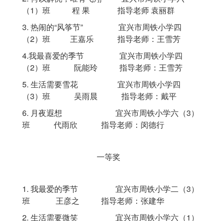
（
1
）班
程
果 指导老师 袁丽群
3.
热闹的“风筝节” 宜兴市周铁小学
四
（2）
班
王嘉乐
指导老师：王雪芳
4.我最喜爱的季节
宜兴市
周铁小学四
（2）
班 阮能玲 指导老师：王雪芳
5. 生活需要雪花 宜兴市周铁小学四
（
3
）班
吴雨晨
指导老师：戴平
6.
月夜遐想 宜兴市周铁小学六（3）
班
代雨欣
指导老师：闵德行
一等奖
1.
我最爱的季节 宜兴市周铁小学
二（
3
）
班
王彦之
指导老师：张建华
2.
生活需要微笑 宜兴市周铁小学六（
1
）